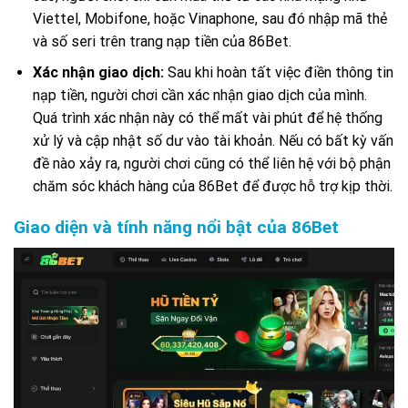
Viettel, Mobifone, hoặc Vinaphone, sau đó nhập mã thẻ
và số seri trên trang nạp tiền của 86Bet.
Xác nhận giao dịch:
Sau khi hoàn tất việc điền thông tin
nạp tiền, người chơi cần xác nhận giao dịch của mình.
Quá trình xác nhận này có thể mất vài phút để hệ thống
xử lý và cập nhật số dư vào tài khoản. Nếu có bất kỳ vấn
đề nào xảy ra, người chơi cũng có thể liên hệ với bộ phận
chăm sóc khách hàng của 86Bet để được hỗ trợ kịp thời.
Giao diện và tính năng nổi bật của 86Bet