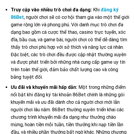
Truy cập vào nhiều trò chơi đa dạng:
Khi
đăng ký
86Bet
, người chơi sẽ có cơ hội tham gia vào một thế giới
game rộng lớn và phong phú. Với danh mục trò chơi đa
dạng bao gồm cá cược thể thao, casino trực tuyến, xóc
đĩa, bầu cua, và game bài, người chơi có thể dễ dàng tìm
thấy trò chơi phù hợp với sở thích và năng lực cá nhân.
Đặc biệt, các trò chơi đều được cập nhật thường xuyên
và được phát triển bởi những nhà cung cấp game uy tín
trên toàn thế giới, đảm bảo chất lượng cao và công
bằng tuyệt đối.
Ưu đãi và khuyến mãi hấp dẫn:
Một trong những điểm
nổi bật khi đăng ký tài khoản 86Bet chính là những gói
khuyến mãi và ưu đãi dành cho cả người chơi mới lẫn
người chơi lâu năm. 86Bet thường xuyên triển khai các
chương trình khuyến mãi đa dạng như thưởng chào
mừng, hoàn tiền mỗi tuần, tiền thưởng khi nạp tiền lần
đầu, và nhiều phần thưởng bất ngờ khác. Những chương