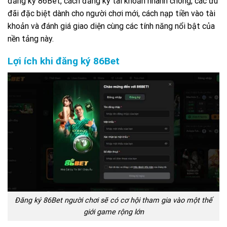
đăng ký 86Bet, cách đăng ký tài khoản nhanh chóng, các ưu
đãi đặc biệt dành cho người chơi mới, cách nạp tiền vào tài
khoản và đánh giá giao diện cùng các tính năng nổi bật của
nền tảng này.
Lợi ích khi đăng ký 86Bet
Đăng ký 86Bet người chơi sẽ có cơ hội tham gia vào một thế
giới game rộng lớn