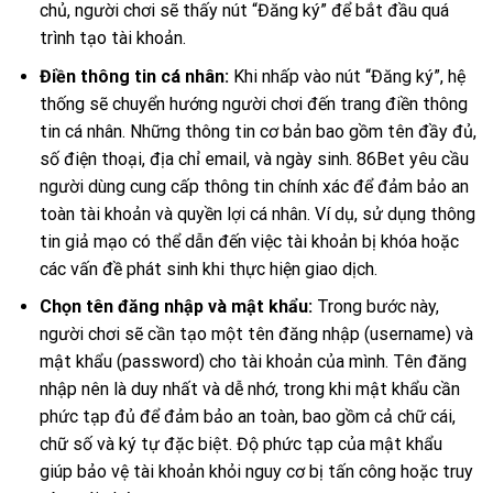
chủ, người chơi sẽ thấy nút “Đăng ký” để bắt đầu quá
trình tạo tài khoản.
Điền thông tin cá nhân:
Khi nhấp vào nút “Đăng ký”, hệ
thống sẽ chuyển hướng người chơi đến trang điền thông
tin cá nhân. Những thông tin cơ bản bao gồm tên đầy đủ,
số điện thoại, địa chỉ email, và ngày sinh. 86Bet yêu cầu
người dùng cung cấp thông tin chính xác để đảm bảo an
toàn tài khoản và quyền lợi cá nhân. Ví dụ, sử dụng thông
tin giả mạo có thể dẫn đến việc tài khoản bị khóa hoặc
các vấn đề phát sinh khi thực hiện giao dịch.
Chọn tên đăng nhập và mật khẩu:
Trong bước này,
người chơi sẽ cần tạo một tên đăng nhập (username) và
mật khẩu (password) cho tài khoản của mình. Tên đăng
nhập nên là duy nhất và dễ nhớ, trong khi mật khẩu cần
phức tạp đủ để đảm bảo an toàn, bao gồm cả chữ cái,
chữ số và ký tự đặc biệt. Độ phức tạp của mật khẩu
giúp bảo vệ tài khoản khỏi nguy cơ bị tấn công hoặc truy