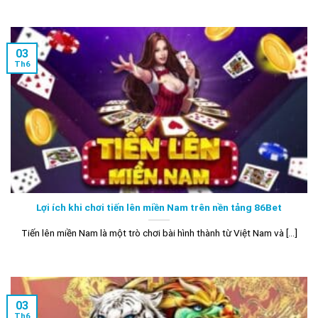
03
Th6
Lợi ích khi chơi tiến lên miền Nam trên nền tảng 86Bet
Tiến lên miền Nam là một trò chơi bài hình thành từ Việt Nam và [...]
03
Th6