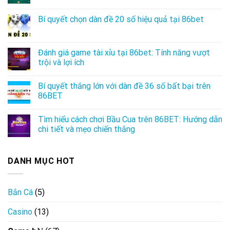
Bí quyết chọn dàn đề 20 số hiệu quả tại 86bet
Đánh giá game tài xỉu tại 86bet: Tính năng vượt
trội và lợi ích
Bí quyết thắng lớn với dàn đề 36 số bất bại trên
86BET
Tìm hiểu cách chơi Bầu Cua trên 86BET: Hướng dẫn
chi tiết và mẹo chiến thắng
DANH MỤC HOT
Bắn Cá
(5)
Casino
(13)