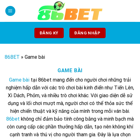
Bỏ
qua
nội
dung
ĐĂNG KÝ
ĐĂNG NHẬP
86BET
»
Game bài
GAME BÀI
Game bài
tại 86bet mang đến cho người chơi những trải
nghiệm hấp dẫn với các trò chơi bài kinh điển như Tiến Lên,
Xì Dách, Phỏm, và nhiều trò chơi khác. Với giao diện dễ sử
dụng và lối chơi mượt mà, người chơi có thể thỏa sức thể
hiện chiến thuật và kỹ năng của mình trong mỗi ván bài.
86bet
không chỉ đảm bảo tính công bằng và minh bạch mà
còn cung cấp các phần thưởng hấp dẫn, tạo nên không khí
cạnh tranh và thú vị cho người tham gia. Đây là lựa chọn