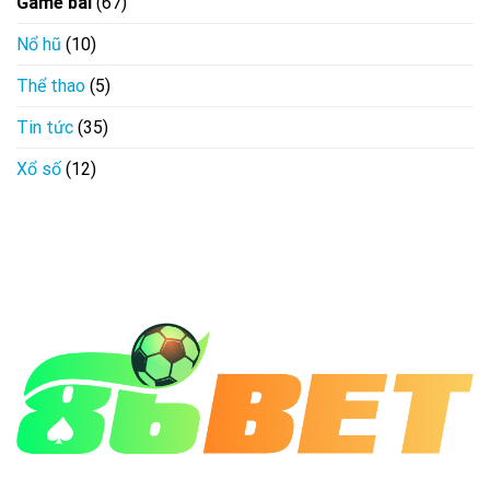
Game bài
(67)
Nổ hũ
(10)
Thể thao
(5)
Tin tức
(35)
Xổ số
(12)