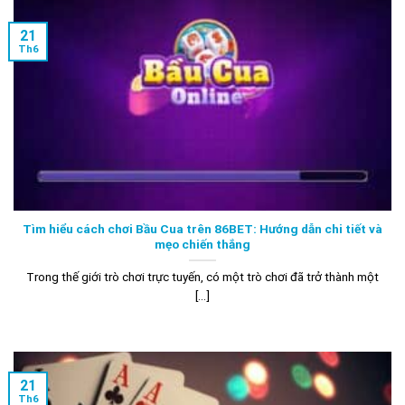
21
Th6
Tìm hiểu cách chơi Bầu Cua trên 86BET: Hướng dẫn chi tiết và
mẹo chiến thắng
Trong thế giới trò chơi trực tuyến, có một trò chơi đã trở thành một
[...]
21
Th6