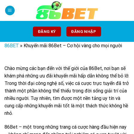
Bỏ
qua
nội
dung
ĐĂNG KÝ
ĐĂNG NHẬP
86BET
»
Khuyến mãi 86Bet – Cơ hội vàng cho mọi người
Chào mừng các bạn đến với thế giới của 86Bet, nơi bạn sẽ
khám phá những ưu đãi khuyến mãi hấp dẫn không thể bỏ lỡ.
Trong thời đại công nghệ số, việc cá cược trực tuyến đã trở
thành một phần không thể thiếu trong đời sống giải trí của
nhiều người. Tuy nhiên, tìm được một nền tảng uy tín và
cung cấp những khuyến mãi tốt là một thách thức không hề
nhỏ.
86Bet – một trong những trang cá cược hàng đầu hiện nay