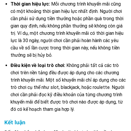
Thời gian hiệu lực:
Mỗi chương trình khuyến mãi cũng
có một khoảng thời gian hiệu lực nhất định. Người chơi
cần phải sử dụng tiền thưởng hoặc phần quà trong thời
gian quy định, nếu không phần thưởng sẽ không còn giá
trị. Ví dụ, một chương trình khuyến mãi có thời gian hiệu
lực là 30 ngày, người chơi cần phải hoàn hành các yêu
cầu về số lần cược trong thời gian này, nếu không tiền
thưởng sẽ bị hủy bỏ.
Điều kiện về loại trò chơi:
Không phải tất cả các trò
chơi trên nền tảng đều được áp dụng cho các chương
trình khuyến mãi. Một số khuyến mãi chỉ áp dụng cho các
trò chơi cụ thể như slot, blackjack, hoặc roulette. Người
chơi cần phải đọc kỹ điều khoản của từng chương trình
khuyến mãi để biết được trò chơi nào được áp dụng, từ
đó có kế hoạch tham gia hợp lý.
Kết luận