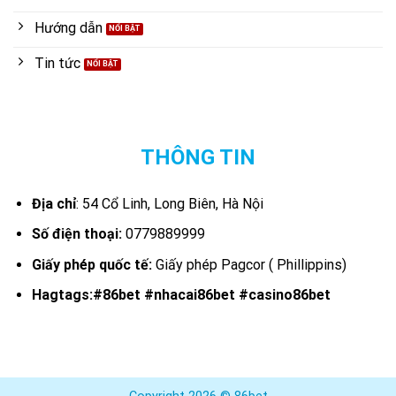
Hướng dẫn
Tin tức
THÔNG TIN
Địa chỉ
:
54 Cổ Linh, Long Biên, Hà Nội
Số điện thoại:
0779889999
Giấy phép quốc tế:
Giấy phép Pagcor ( Phillippins)
Hagtags:
#86bet #nhacai86bet #casino86bet