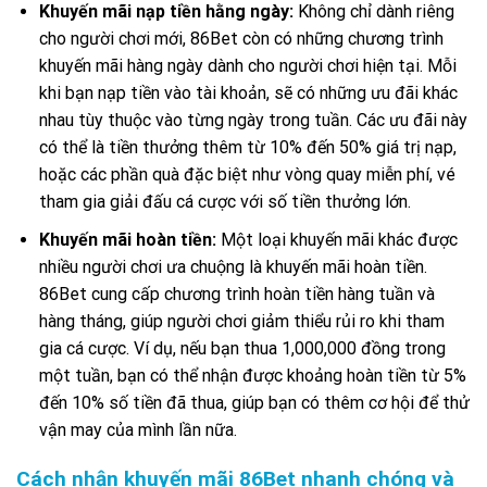
Khuyến mãi nạp tiền hằng ngày:
Không chỉ dành riêng
cho người chơi mới, 86Bet còn có những chương trình
khuyến mãi hàng ngày dành cho người chơi hiện tại. Mỗi
khi bạn nạp tiền vào tài khoản, sẽ có những ưu đãi khác
nhau tùy thuộc vào từng ngày trong tuần. Các ưu đãi này
có thể là tiền thưởng thêm từ 10% đến 50% giá trị nạp,
hoặc các phần quà đặc biệt như vòng quay miễn phí, vé
tham gia giải đấu cá cược với số tiền thưởng lớn.
Khuyến mãi hoàn tiền:
Một loại khuyến mãi khác được
nhiều người chơi ưa chuộng là khuyến mãi hoàn tiền.
86Bet cung cấp chương trình hoàn tiền hàng tuần và
hàng tháng, giúp người chơi giảm thiểu rủi ro khi tham
gia cá cược. Ví dụ, nếu bạn thua 1,000,000 đồng trong
một tuần, bạn có thể nhận được khoảng hoàn tiền từ 5%
đến 10% số tiền đã thua, giúp bạn có thêm cơ hội để thử
vận may của mình lần nữa.
Cách nhận khuyến mãi 86Bet nhanh chóng và