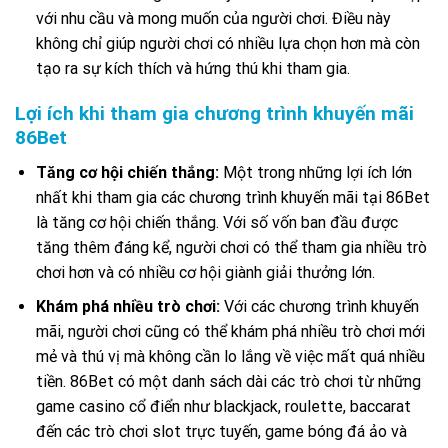
với nhu cầu và mong muốn của người chơi. Điều này
không chỉ giúp người chơi có nhiều lựa chọn hơn mà còn
tạo ra sự kích thích và hứng thú khi tham gia.
Lợi ích khi tham gia chương trình khuyến mãi
86Bet
Tăng cơ hội chiến thắng:
Một trong những lợi ích lớn
nhất khi tham gia các chương trình khuyến mãi tại 86Bet
là tăng cơ hội chiến thắng. Với số vốn ban đầu được
tăng thêm đáng kể, người chơi có thể tham gia nhiều trò
chơi hơn và có nhiều cơ hội giành giải thưởng lớn.
Khám phá nhiều trò chơi:
Với các chương trình khuyến
mãi, người chơi cũng có thể khám phá nhiều trò chơi mới
mẻ và thú vị mà không cần lo lắng về việc mất quá nhiều
tiền. 86Bet có một danh sách dài các trò chơi từ những
game casino cổ điển như blackjack, roulette, baccarat
đến các trò chơi slot trực tuyến, game bóng đá ảo và