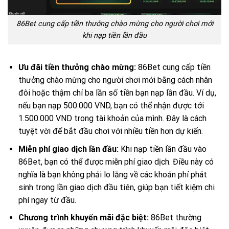
86Bet cung cấp tiền thưởng chào mừng cho người chơi mới
khi nạp tiền lần đầu
Ưu đãi tiền thưởng chào mừng:
86Bet cung cấp tiền
thưởng chào mừng cho người chơi mới bằng cách nhân
đôi hoặc thậm chí ba lần số tiền bạn nạp lần đầu. Ví dụ,
nếu bạn nạp 500.000 VND, bạn có thể nhận được tới
1.500.000 VND trong tài khoản của mình. Đây là cách
tuyệt vời để bắt đầu chơi với nhiều tiền hơn dự kiến.
Miễn phí giao dịch lần đầu:
Khi nạp tiền lần đầu vào
86Bet, bạn có thể được miễn phí giao dịch. Điều này có
nghĩa là bạn không phải lo lắng về các khoản phí phát
sinh trong lần giao dịch đầu tiên, giúp bạn tiết kiệm chi
phí ngay từ đầu.
Chương trình khuyến mãi đặc biệt:
86Bet thường