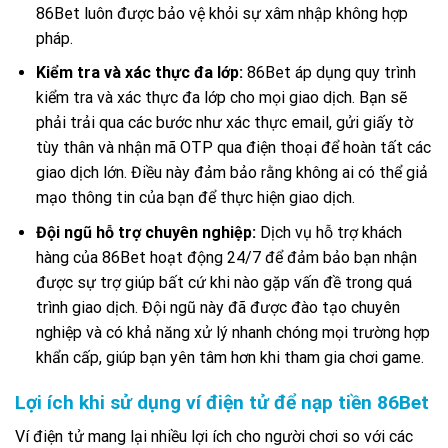
86Bet luôn được bảo vệ khỏi sự xâm nhập không hợp
pháp.
Kiểm tra và xác thực đa lớp:
86Bet áp dụng quy trình
kiểm tra và xác thực đa lớp cho mọi giao dịch. Bạn sẽ
phải trải qua các bước như xác thực email, gửi giấy tờ
tùy thân và nhận mã OTP qua điện thoại để hoàn tất các
giao dịch lớn. Điều này đảm bảo rằng không ai có thể giả
mạo thông tin của bạn để thực hiện giao dịch.
Đội ngũ hỗ trợ chuyên nghiệp:
Dịch vụ hỗ trợ khách
hàng của 86Bet hoạt động 24/7 để đảm bảo bạn nhận
được sự trợ giúp bất cứ khi nào gặp vấn đề trong quá
trình giao dịch. Đội ngũ này đã được đào tạo chuyên
nghiệp và có khả năng xử lý nhanh chóng mọi trường hợp
khẩn cấp, giúp bạn yên tâm hơn khi tham gia chơi game.
Lợi ích khi sử dụng ví điện tử để nạp tiền 86Bet
Ví điện tử mang lại nhiều lợi ích cho người chơi so với các