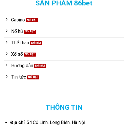
SẢN PHẨM 86bet
Casino
Nổ hũ
Thể thao
Xổ số
Hướng dẫn
Tin tức
THÔNG TIN
Địa chỉ
:
54 Cổ Linh, Long Biên, Hà Nội