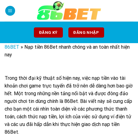
Bỏ
qua
nội
dung
ĐĂNG KÝ
ĐĂNG NHẬP
86BET
»
Nạp tiền 86Bet nhanh chóng và an toàn nhất hiện
nay
Trong thời đại kỹ thuật số hiện nay, việc nạp tiền vào tài
khoản chơi game trực tuyến đã trở nên dễ dàng hơn bao giờ
hết. Một trong những nền tảng nổi bật và được đông đảo
người chơi tin dùng chính là 86Bet. Bài viết này sẽ cung cấp
cho bạn một cái nhìn toàn diện về các phương thức thanh
toán, cách thức nạp tiền, lợi ích của việc sử dụng ví điện tử
và các ưu đãi hấp dẫn khi thực hiện giao dịch nạp tiền
86Bet.