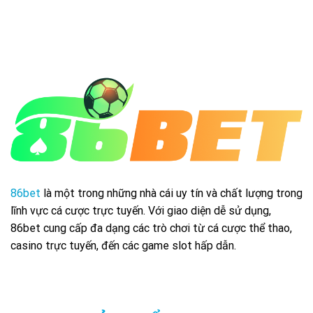
86bet
là một trong những nhà cái uy tín và chất lượng trong
lĩnh vực cá cược trực tuyến. Với giao diện dễ sử dụng,
86bet cung cấp đa dạng các trò chơi từ cá cược thể thao,
casino trực tuyến, đến các game slot hấp dẫn.