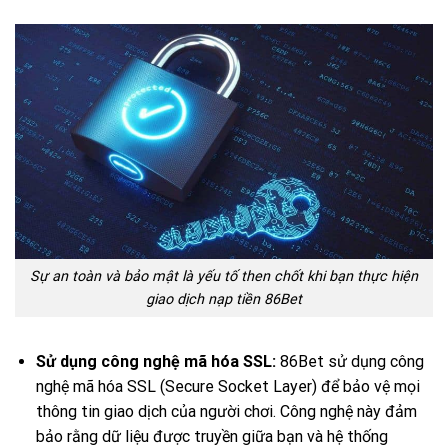
Sự an toàn và bảo mật là yếu tố then chốt khi bạn thực hiện
giao dịch nạp tiền 86Bet
Sử dụng công nghệ mã hóa SSL:
86Bet sử dụng công
nghệ mã hóa SSL (Secure Socket Layer) để bảo vệ mọi
thông tin giao dịch của người chơi. Công nghệ này đảm
bảo rằng dữ liệu được truyền giữa bạn và hệ thống