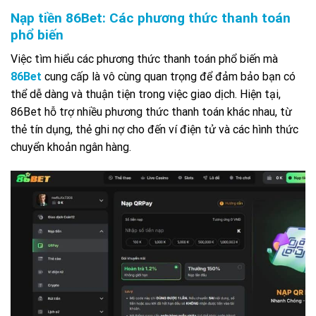
Nạp tiền 86Bet: Các phương thức thanh toán
phổ biến
Việc tìm hiểu các phương thức thanh toán phổ biến mà
86Bet
cung cấp là vô cùng quan trọng để đảm bảo bạn có
thể dễ dàng và thuận tiện trong việc giao dịch. Hiện tại,
86Bet hỗ trợ nhiều phương thức thanh toán khác nhau, từ
thẻ tín dụng, thẻ ghi nợ cho đến ví điện tử và các hình thức
chuyển khoản ngân hàng.