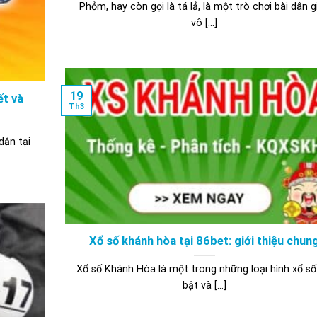
Phỏm, hay còn gọi là tá lả, là một trò chơi bài dân g
vô [...]
19
ết và
Th3
dẫn tại
Xổ số khánh hòa tại 86bet: giới thiệu chun
Xổ số Khánh Hòa là một trong những loại hình xổ số
bật và [...]