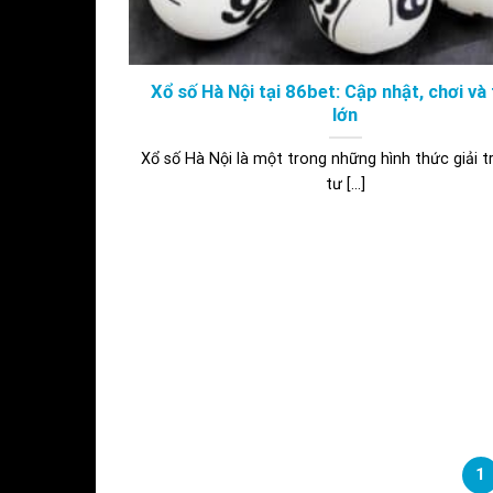
Xổ số Hà Nội tại 86bet: Cập nhật, chơi và
lớn
Xổ số Hà Nội là một trong những hình thức giải tr
tư [...]
1