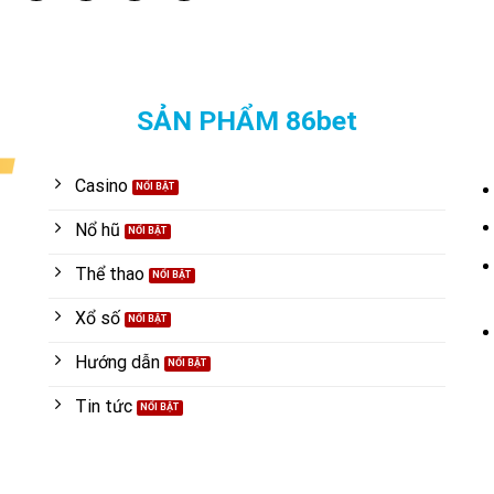
SẢN PHẨM 86bet
Casino
Nổ hũ
Thể thao
Xổ số
Hướng dẫn
Tin tức