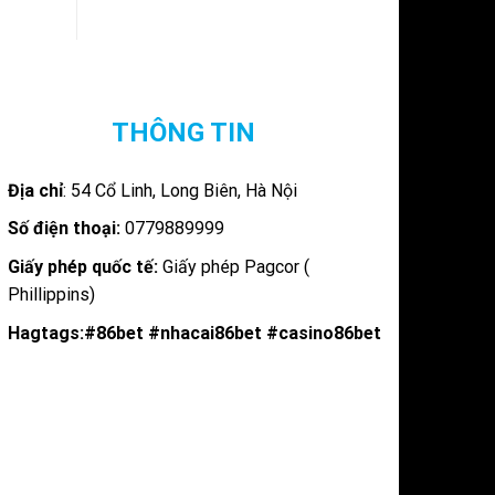
THÔNG TIN
Địa chỉ
:
54 Cổ Linh, Long Biên, Hà Nội
Số điện thoại:
0779889999
Giấy phép quốc tế:
Giấy phép Pagcor (
Phillippins)
Hagtags:
#86bet #nhacai86bet #casino86bet