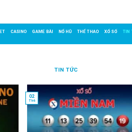
ET
CASINO
GAME BÀI
NỔ HŨ
THỂ THAO
XỔ SỐ
TIN
TIN TỨC
02
Th6