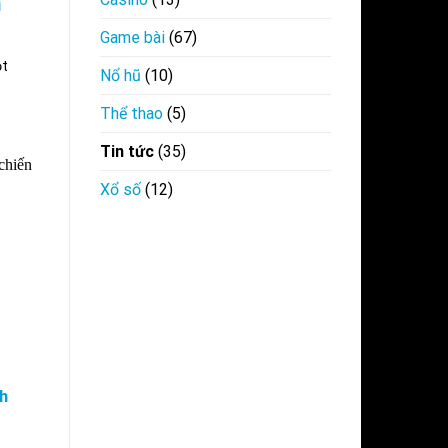
i
Game bài
(67)
ột
Nổ hũ
(10)
Thể thao
(5)
Tin tức
(35)
Xổ số
(12)
ch