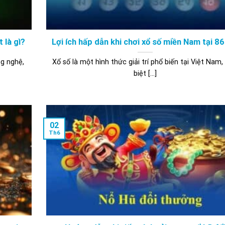
 là gì?
Lợi ích hấp dẫn khi chơi xổ số miền Nam tại 8
ng nghệ,
Xổ số là một hình thức giải trí phổ biến tại Việt Nam,
biệt [...]
02
Th6