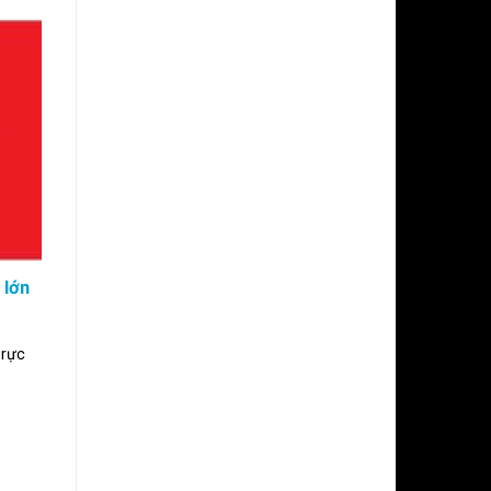
 lớn
trực