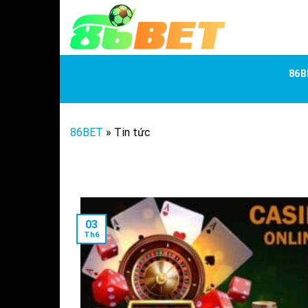
Bỏ
qua
nội
dung
86B
86BET
»
Tin tức
03
Th6