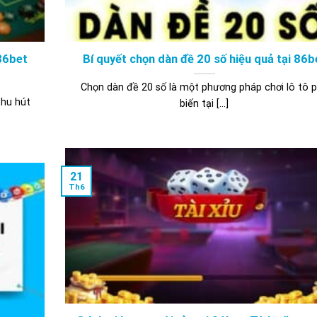
 86bet
Bí quyết chọn dàn đề 20 số hiệu quả tại 86b
Chọn dàn đề 20 số là một phương pháp chơi lô tô 
thu hút
biến tại [...]
21
Th6