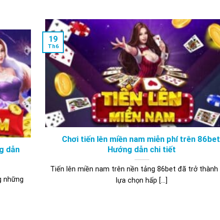
19
Th6
Chơi tiến lên miền nam miễn phí trên 86bet
ng dẫn
Hướng dẫn chi tiết
Tiến lên miền nam trên nền tảng 86bet đã trở thành
ng những
lựa chọn hấp [...]