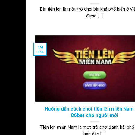
Bài tiến lên là một trò chơi bài khá phổ biến ở V
được [...]
19
Th6
Hướng dẫn cách chơi tiến lên miền Nam 
86bet cho người mới
Tiến lên miền Nam là một trò chơi đánh bài phổ 
hấp dẫn [...]