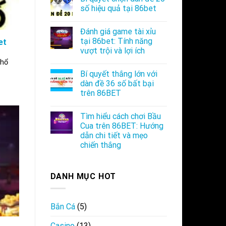
số hiệu quả tại 86bet
Đánh giá game tài xỉu
tại 86bet: Tính năng
et
vượt trội và lợi ích
phổ
Bí quyết thắng lớn với
dàn đề 36 số bất bại
trên 86BET
Tìm hiểu cách chơi Bầu
Cua trên 86BET: Hướng
dẫn chi tiết và mẹo
chiến thắng
DANH MỤC HOT
Bắn Cá
(5)
Casino
(13)