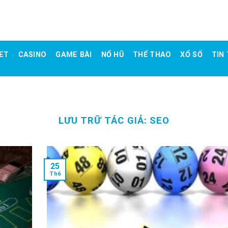
ET
CASINO
GAME BÀI
NỔ HŨ
THỂ THAO
XỔ SỐ
TIN
LƯU TRỮ TÁC GIẢ:
SEO
25
Th6